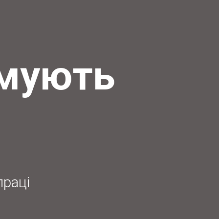
имують
праці